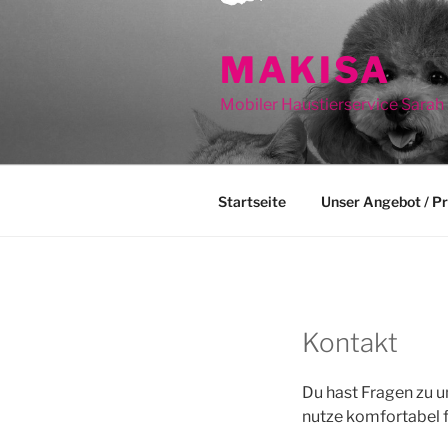
Zum
Inhalt
MAKISA
springen
Mobiler Haustierservice Sarah
Startseite
Unser Angebot / Pr
Kontakt
Du hast Fragen zu u
nutze komfortabel 